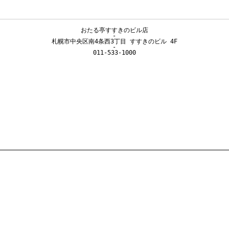
おたる亭すすきのビル店

-

札幌市中央区南4条西3丁目 すすきのビル 4F

-

011-533-1000